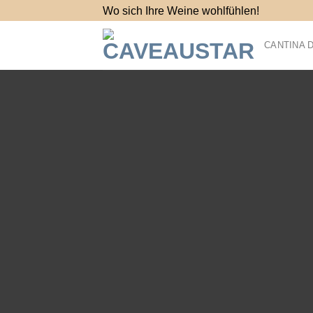
Salta
Wo sich Ihre Weine wohlfühlen!
ai
contenuti
CANTINA D