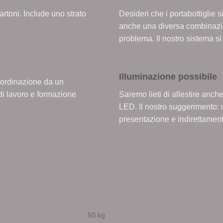
artoni. Include uno strato
Desideri che i portabottiglie 
anche una diversa combinazio
problema. Il nostro sistema si
Illuminazione possibile
u ordinazione da un
 di lavoro e formazione
Saremo lieti di allestire anch
LED. Il nostro suggerimento: u
presentazione e indirettamente
50 kg