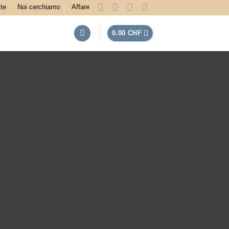
te
Noi cerchiamo
Affare
0.00
CHF