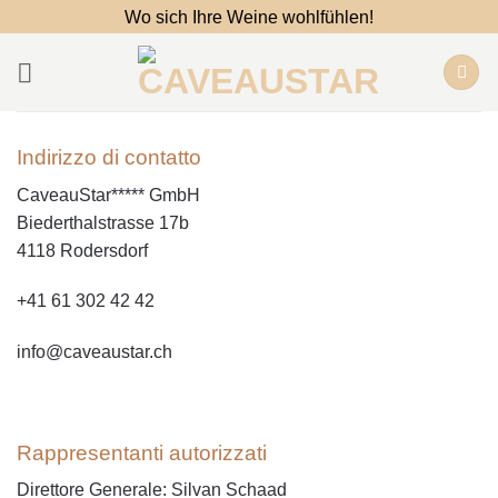
Salta
Wo sich Ihre Weine wohlfühlen!
ai
contenuti
Indirizzo di contatto
CaveauStar***** GmbH
Biederthalstrasse 17b
4118 Rodersdorf
+41 61 302 42 42
info@caveaustar.ch
Rappresentanti autorizzati
Direttore Generale: Silvan Schaad