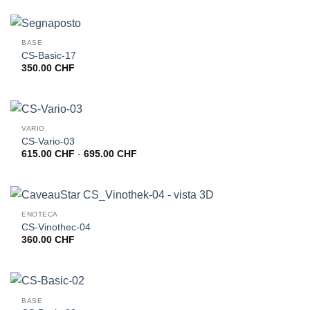
BASE
CS-Basic-17
350.00
CHF
VARIO
CS-Vario-03
615.00
CHF
-
695.00
CHF
Fascia
di
prezzo:
da
615.00 CHF
a
695.00 CHF
ENOTECA
CS-Vinothec-04
360.00
CHF
BASE