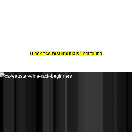
Specie di legno: Abete / Origine del legno: Svizzera
Block
"cs-testimonials"
not found