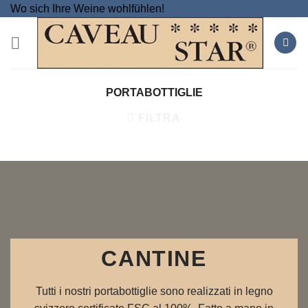
Salta
Wo sich Ihre Weine wohlfühlen!
ai
contenuti
PORTABOTTIGLIE
FILTRA
CANTINE
Tutti i nostri portabottiglie sono realizzati in legno