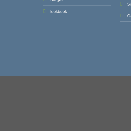
Si
lookbook
Og