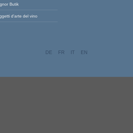
gnor Butik
getti d'arte del vino
DE
FR
IT
EN