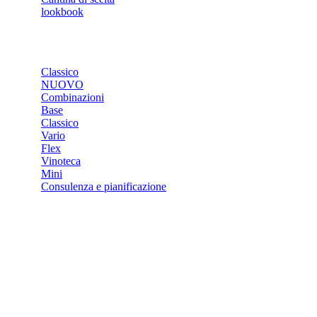
lookbook
NEGOZIO
Classico
NUOVO
Combinazioni
Base
Classico
Vario
Flex
Vinoteca
Mini
Consulenza e pianificazione