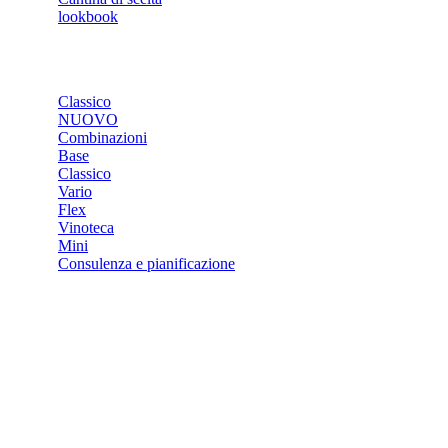
lookbook
NEGOZIO
Classico
NUOVO
Combinazioni
Base
Classico
Vario
Flex
Vinoteca
Mini
Consulenza e pianificazione