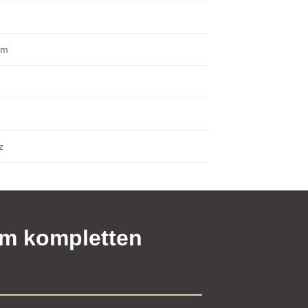
cm
z
um kompletten