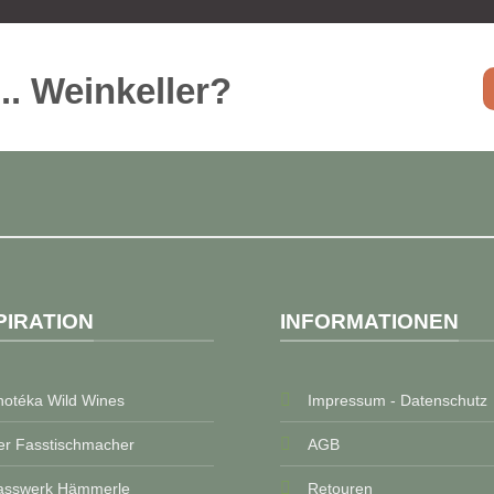
..
Weinkeller
?
PIRATION
INFORMATIONEN
notéka Wild Wines
Impressum - Datenschutz
er Fasstischmacher
AGB
asswerk Hämmerle
Retouren