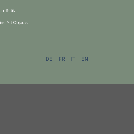
rr Butik
ne Art Objects
DE
FR
IT
EN