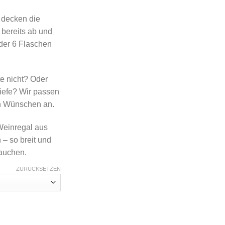
 decken die
 bereits ab und
 oder 6 Flaschen
te nicht? Oder
iefe? Wir passen
en Wünschen an.
Weinregal aus
– so breit und
rauchen.
ZURÜCKSETZEN