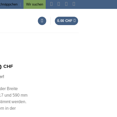
chnäppchen
Wir suchen
0.00
CHF
0
Preisspanne:
CHF
475.00 CHF
er!
bis
545.00 CHF
der Breite
117 und 590 mm
stimmt werden.
rn in der