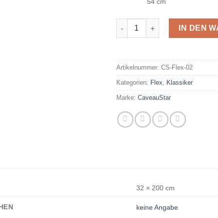
54 cm
CS-Flex-02 Menge
IN DEN 
Artikelnummer:
CS-Flex-02
Kategorien:
Flex
,
Klassiker
Marke:
CaveauStar
32 × 200 cm
HEN
keine Angabe