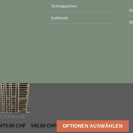
Schnäppchen
He
lookbook
Wi
CS-Flex-02
Preisspanne:
475.00
CHF
–
545.00
CHF
OPTIONEN AUSWÄHLEN
475.00 CHF