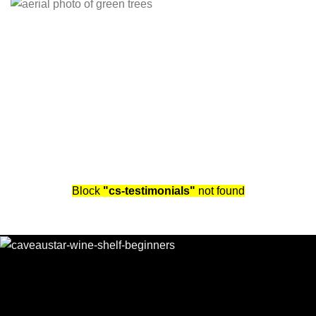
Holzart:
Tanne /
Holzherkunft:
Schweiz
Block
"cs-testimonials"
not found