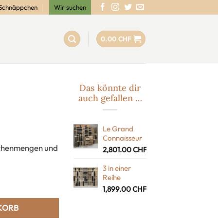
Schnäppchen
Wir suchen
0.00
CHF
Das könnte dir
auch gefallen …
Le Grand
Connaisseur
aschenmengen und
2,801.00
CHF
3 in einer
Reihe
1,899.00
CHF
KORB