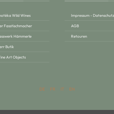
notéka Wild Wines
Impressum - Datenschut
er Fasstischmacher
AGB
asswerk Hämmerle
Retouren
err Butik
ine Art Objects
DE
FR
IT
EN