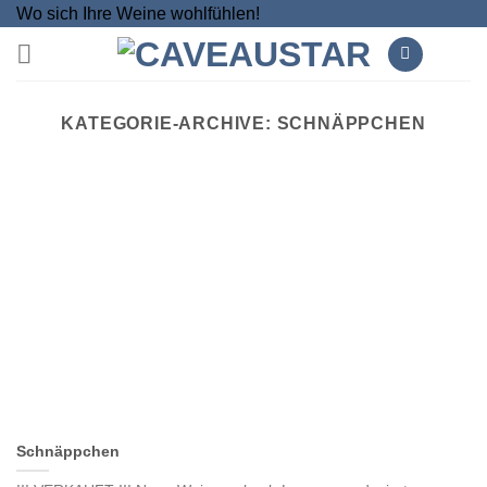
Zum
Wo sich Ihre Weine wohlfühlen!
Inhalt
springen
KATEGORIE-ARCHIVE:
SCHNÄPPCHEN
Schnäppchen