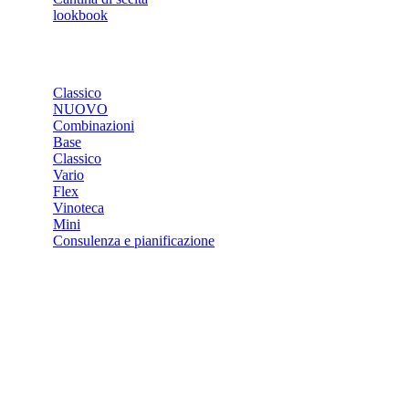
lookbook
NEGOZIO
Classico
NUOVO
Combinazioni
Base
Classico
Vario
Flex
Vinoteca
Mini
Consulenza e pianificazione