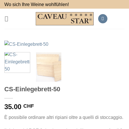
Salta
Wo sich Ihre Weine wohlfühlen!
ai
contenuti
CS-Einlegebrett-50
35.00
CHF
È possibile ordinare altri ripiani oltre a quelli di stoccaggio.