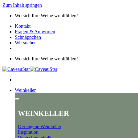
Zum Inhalt springen
Wo sich Ihre Weine wohlfühlen!
Kontakt
Fragen & Antworten
Schnäppchen
Wir suchen
Wo sich Ihre Weine wohlfühlen!
Weinkeller
WEINKELLER
Der eigene Weinkeller
Inspiration
Wunschweinkeller