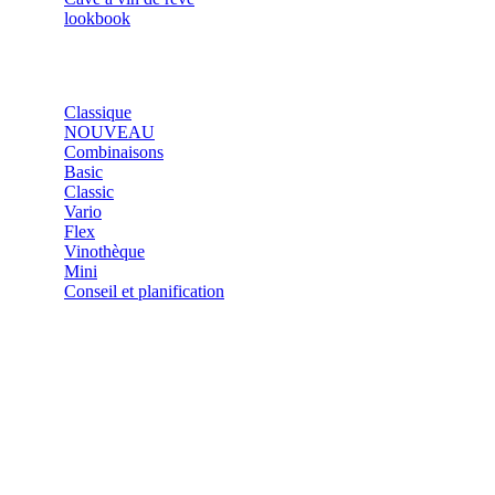
lookbook
SHOP
Classique
NOUVEAU
Combinaisons
Basic
Classic
Vario
Flex
Vinothèque
Mini
Conseil et planification