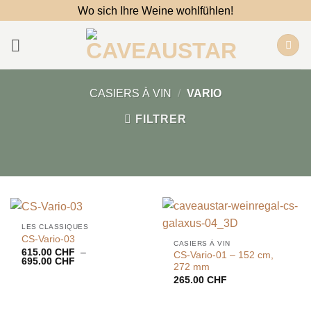
Passer
Wo sich Ihre Weine wohlfühlen!
au
contenu
CASIERS À VIN
/
VARIO
FILTRER
LES CLASSIQUES
CS-Vario-03
CASIERS À VIN
615.00
CHF
–
CS-Vario-01 – 152 cm,
Plage
695.00
CHF
272 mm
de
prix :
265.00
CHF
615.00 CHF
à
695.00 CHF