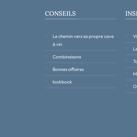
CONSEILS
INS
Le chemin vers sa propre cave
V
à vin
Le
Combinaisons
T
Bonnes affaires
M
lookbook
Ob