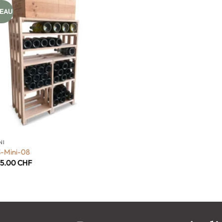
EAU
NI
-Mini-08
95.00
CHF