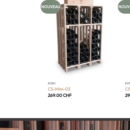
NOUVEAU
NOUV
+
+
MINI
MI
CS-Mini-03
CS
269.00
CHF
2