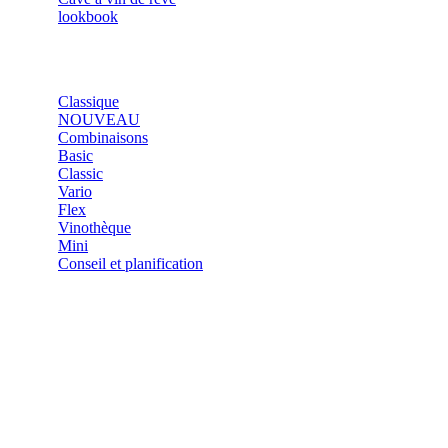
lookbook
SHOP
Classique
NOUVEAU
Combinaisons
Basic
Classic
Vario
Flex
Vinothèque
Mini
Conseil et planification