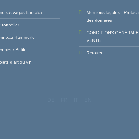
ins sauvages Enotéka
Mentions légales - Protect
des données
 tonnelier
CONDITIONS GÉNÉRALE
onneau Hämmerle
VENTE
nsieur Butik
Retours
jets d'art du vin
DE
FR
IT
EN