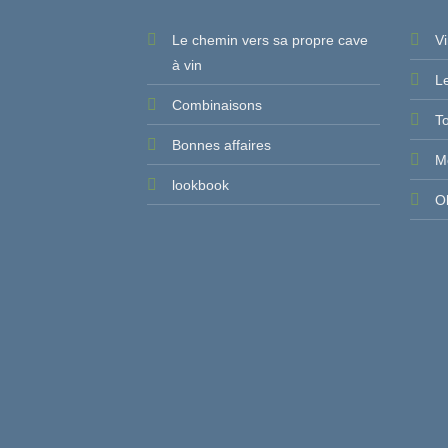
Le chemin vers sa propre cave
V
à vin
Le
Combinaisons
T
Bonnes affaires
Mo
lookbook
Ob