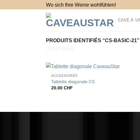
Passer
Wo sich Ihre Weine wohlfühlen!
au
contenu
CAVE À VI
PRODUITS IDENTIFIÉS “CS-BASIC-21”
FILTRER
+
ACCESSOIRES
Tablette diagonale CS
20.00
CHF