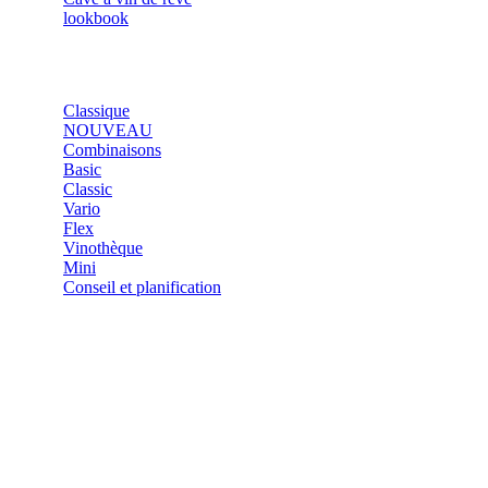
lookbook
SHOP
Classique
NOUVEAU
Combinaisons
Basic
Classic
Vario
Flex
Vinothèque
Mini
Conseil et planification