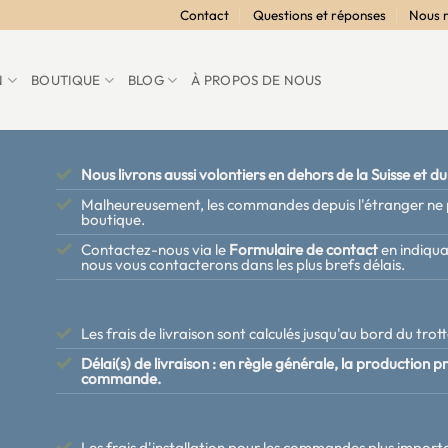
Contact
Questions et réponses
Nous 
N
BOUTIQUE
BLOG
À PROPOS DE NOUS
Nous livrons aussi volontiers en dehors de la Suisse et du
Malheureusement, les commandes depuis l'étranger ne p
boutique.
Contactez-nous via le
Formulaire de contact
en indiqua
nous vous contacterons dans les plus brefs délais.
Les frais de livraison sont calculés jusqu'au bord du trott
Délai(s) de livraison : en règle générale, la production 
commande.
Les frais d'installation pour les commandes plus importa