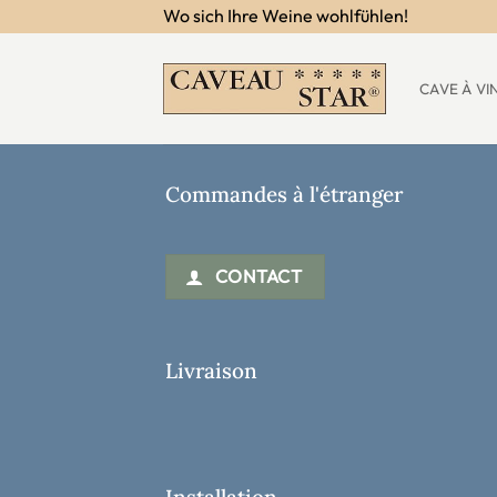
Passer
Wo sich Ihre Weine wohlfühlen!
au
contenu
CAVE À VI
Commandes à l'étranger
CONTACT
Livraison