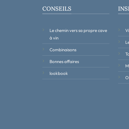
CONSEILS
INS
Le chemin vers sa propre cave
V
à vin
Le
Combinaisons
T
Bonnes affaires
M
lookbook
Ob