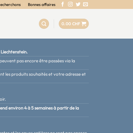
recherchons
Bonnes affaires
0.00
CHF
 Liechtenstein.
euvent pas encore être passées via la
nt les produits souhaités et votre adresse et
oir.
prend environ 4 à 5 semaines à partir de la
ntes et les caves entières ne sont pas encore