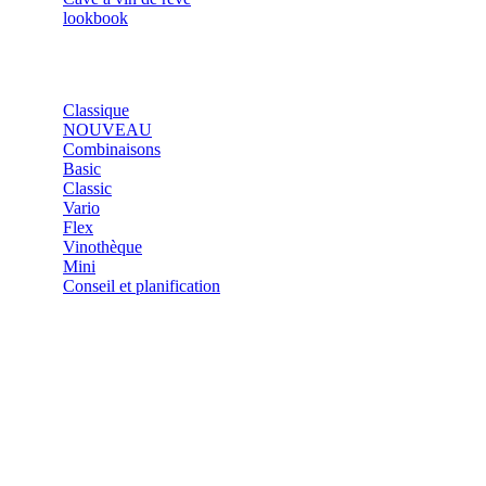
lookbook
SHOP
Classique
NOUVEAU
Combinaisons
Basic
Classic
Vario
Flex
Vinothèque
Mini
Conseil et planification