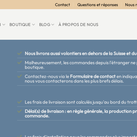
Contact
Questions et réponses
Nous 
N
BOUTIQUE
BLOG
À PROPOS DE NOUS
Nous livrons aussi volontiers en dehors de la Suisse et du
Malheureusement, les commandes depuis l'étranger ne p
boutique.
Contactez-nous via le
Formulaire de contact
en indiqua
nous vous contacterons dans les plus brefs délais.
Les frais de livraison sont calculés jusqu'au bord du trott
Délai(s) de livraison : en règle générale, la production 
commande.
Les frais d'installation pour les commandes plus importa