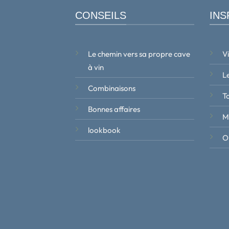
CONSEILS
INS
Le chemin vers sa propre cave
V
à vin
Le
Combinaisons
T
Bonnes affaires
M
lookbook
Ob