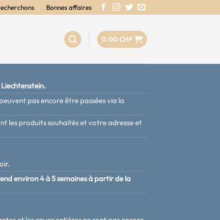
recherchons
Bonnes affaires
0.00
CHF
 Liechtenstein.
euvent pas encore être passées via la
nt les produits souhaités et votre adresse et
oir.
prend environ 4 à 5 semaines à partir de la
ntes et les caves entières ne sont pas encore