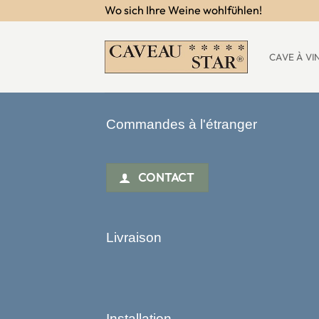
Passer
Wo sich Ihre Weine wohlfühlen!
au
contenu
CAVE À VI
Commandes à l'étranger
CONTACT
Livraison
Installation