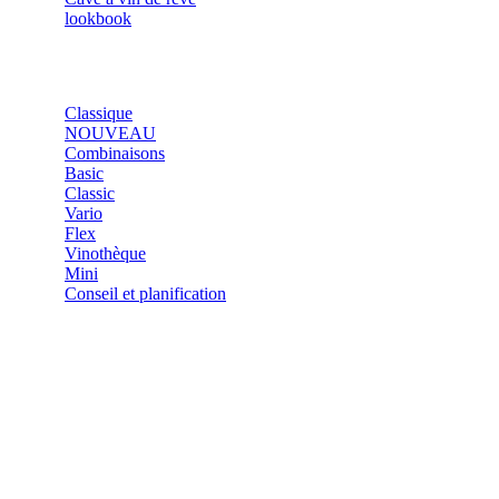
lookbook
SHOP
Classique
NOUVEAU
Combinaisons
Basic
Classic
Vario
Flex
Vinothèque
Mini
Conseil et planification